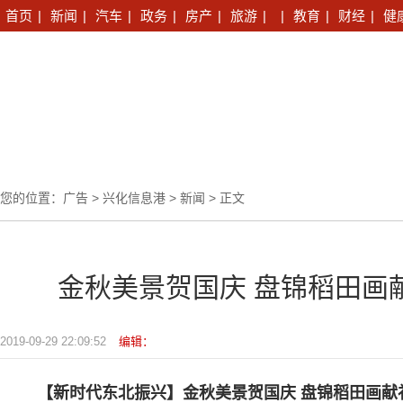
首页
|
新闻
|
汽车
|
政务
|
房产
|
旅游
|
|
教育
|
财经
|
健
您的位置：
广告
>
兴化信息港
>
新闻
> 正文
金秋美景贺国庆 盘锦稻田画
2019-09-29 22:09:52
编辑：
【新时代东北振兴】金秋美景贺国庆 盘锦稻田画献