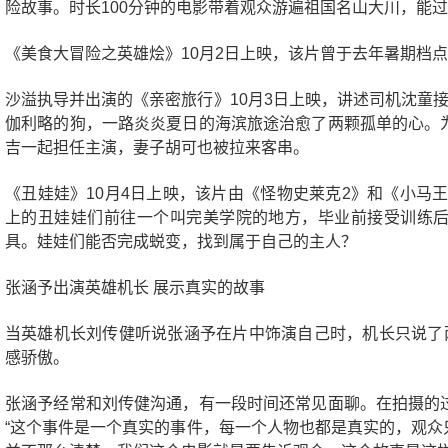
险故事。时长100分钟的电影带着观众游遍祖国名山大川，能
《美食大冒险之英雄烩》10月2日上映，该片曾于去年暑期档
沙溢执导并出演的《亲密旅行》10月3日上映，讲述司机沈童
伽利略的狗，一路炎炎夏日的海滨旅途治愈了两颗孤单的心。
吉一起担任主演，妻子胡可也被拉来客串。
《丑娃娃》10月4日上映，该片由《怪物史莱克2》和《小马
上的丑娃娃们前往一个叫完美学院的地方，毕业前接受训练
具。娃娃们能否完成蜕变，找到属于自己的主人？
张涵予出演英雄机长 展示真实的故事
当英雄机长刘传健听说张涵予在片中饰演自己时，机长只说了两
感骄傲。
张涵予经常和刘传健沟通，有一段时间还常见面聊。在拍摄的
“这个事件是一个真实的事件，每一个人物也都是真实的，观众只