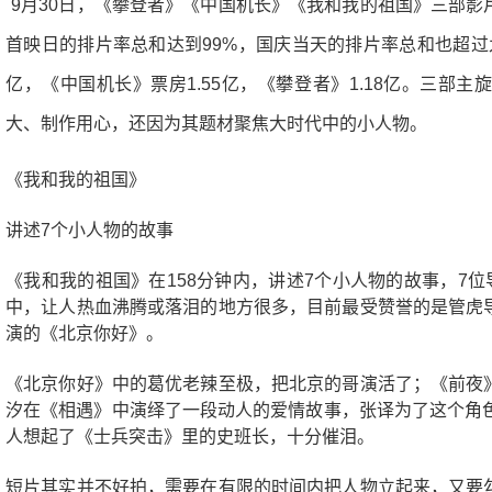
9月30日，《攀登者》《中国机长》《我和我的祖国》三部
首映日的排片率总和达到99%，国庆当天的排片率总和也超过九
亿，《中国机长》票房1.55亿，《攀登者》1.18亿。三部
大、制作用心，还因为其题材聚焦大时代中的小人物。
《我和我的祖国》
讲述7个小人物的故事
《我和我的祖国》在158分钟内，讲述7个小人物的故事，7位
中，让人热血沸腾或落泪的地方很多，目前最受赞誉的是管虎
演的《北京你好》。
《北京你好》中的葛优老辣至极，把北京的哥演活了；《前夜
汐在《相遇》中演绎了一段动人的爱情故事，张译为了这个角色
人想起了《士兵突击》里的史班长，十分催泪。
短片其实并不好拍，需要在有限的时间内把人物立起来，又要