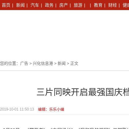
首页
|
新闻
|
汽车
|
政务
|
房产
|
旅游
|
|
教育
|
财经
|
健
您的位置：
广告
>
兴化信息港
>
新闻
> 正文
三片同映开启最强国庆档
2019-10-01 11:50:13
编辑：乐乐小编