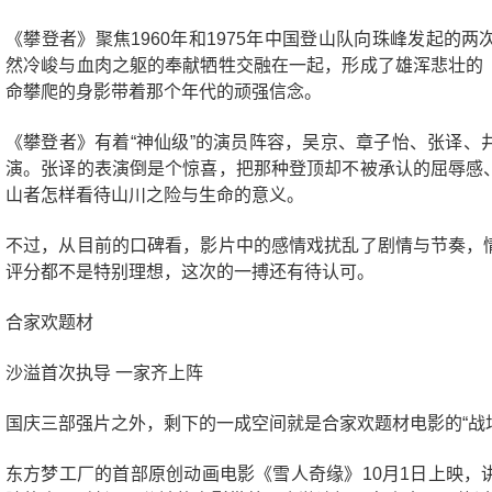
《攀登者》聚焦1960年和1975年中国登山队向珠峰发起的
然冷峻与血肉之躯的奉献牺牲交融在一起，形成了雄浑悲壮的
命攀爬的身影带着那个年代的顽强信念。
《攀登者》有着“神仙级”的演员阵容，吴京、章子怡、张译、
演。张译的表演倒是个惊喜，把那种登顶却不被承认的屈辱感
山者怎样看待山川之险与生命的意义。
不过，从目前的口碑看，影片中的感情戏扰乱了剧情与节奏，
评分都不是特别理想，这次的一搏还有待认可。
合家欢题材
沙溢首次执导 一家齐上阵
国庆三部强片之外，剩下的一成空间就是合家欢题材电影的“战
东方梦工厂的首部原创动画电影《雪人奇缘》10月1日上映，