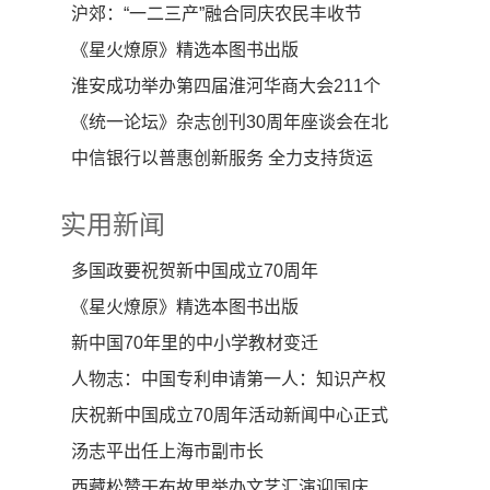
系：该来的早晚
沪郊：“一二三产”融合同庆农民丰收节
《星火燎原》精选本图书出版
淮安成功举办第四届淮河华商大会211个
签约项目 总投资
《统一论坛》杂志创刊30周年座谈会在北
京举行
中信银行以普惠创新服务 全力支持货运
物流保通保畅
实用新闻
多国政要祝贺新中国成立70周年
《星火燎原》精选本图书出版
新中国70年里的中小学教材变迁
人物志：中国专利申请第一人：知识产权
激发全民创造性
庆祝新中国成立70周年活动新闻中心正式
启用
汤志平出任上海市副市长
西藏松赞干布故里举办文艺汇演迎国庆