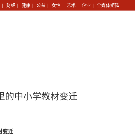
育
|
财经
|
健康
|
公益
|
女性
|
艺术
|
企业
|
全媒体矩阵
年里的中小学教材变迁
材变迁