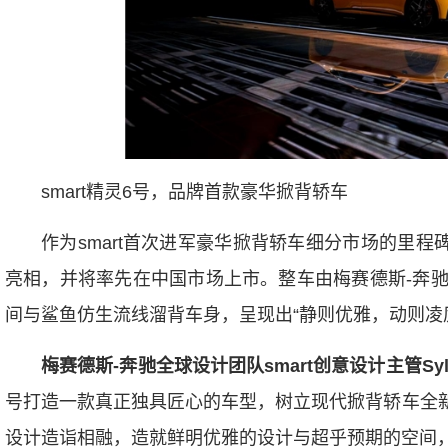
smart精灵6号，品牌首款豪华掀背轿车
作为smart首次进军豪华掀背轿车细分市场的里程
亮相，并将率先在中国市场上市。整车由梅赛德斯-奔
间与鲨鱼仿生流线溜背车身，呈现出“静则优雅，动则凌
梅赛德斯
-
奔驰全球设计团队
smart
创意设计主管
Sy
号打造一款真正独具匠心的车型，树立现代掀背轿车全新标
设计造诣相融，造就鲜明优雅的设计与超乎预期的空间，再