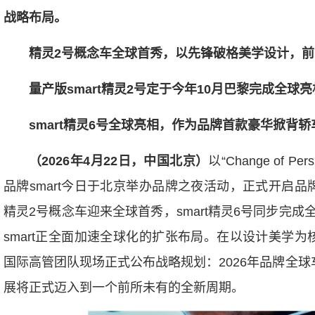
战略布局。
精灵
2
号概念车全球首秀，以先锋破格美学设计，
前
量产版
smart
精灵
2
号定于今年
10
月巴黎完成全球亮
smart
精灵
6
号全球亮相，作为品牌首款豪华掀背轿
（
2026
年
4
月
22
日，中国北京）
以“Change of 
品牌smart今日于北京举办品牌之夜活动，正式开启品
精灵2号概念车迎来全球首秀，smart精灵6号同步完
smart正全面加速全球化的扩张布局。在以设计美学为
国际高管团队现场正式公布战略规划：2026年品牌全球车
展将正式迈入到一个前所未有的全新周期。