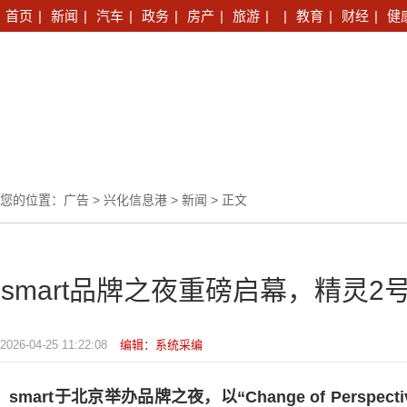
首页
|
新闻
|
汽车
|
政务
|
房产
|
旅游
|
|
教育
|
财经
|
健
您的位置：
广告
>
兴化信息港
>
新闻
> 正文
smart品牌之夜重磅启幕，精灵
2026-04-25 11:22:08
编辑：系统采编
smart
于北京举办品牌之夜，以
“Change of Perspecti