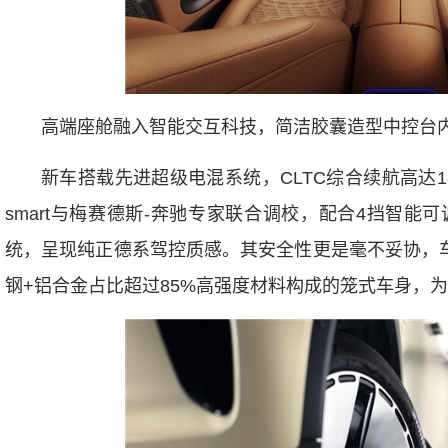
高端座舱融入智能交互科技，简洁胶囊造型中控台内嵌
新车搭载先进超级电混系统，CLTC综合续航高达18
smart与梅赛德斯-奔驰专家联合调校，配合4挡智
统，呈现纯正德系驾控质感。其安全性更是毫不妥协，车
钢+铝合金占比超过85%高强度材料构成的笼式车身，