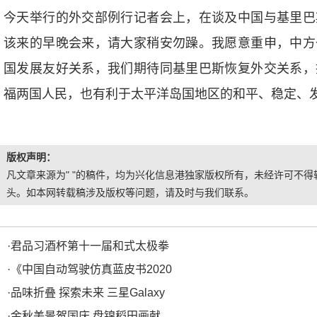
今天举行的外交部例行记者会上，在谈及中国与基里巴
该来的早晚会来，请大家稍安勿躁。我愿意重申，中方
国发展友好关系，我们期待同基里巴斯恢复外交关系，
福两国人民，也有利于太平洋岛国地区的和平、稳定、发
版权声明：
凡文章来源为" "的稿件，均为兴化信息港独家版权所有，未经许可不得转
头。如本网转载稿涉及版权等问题，请及时与我们联系。
·
君品习酒杯第十一届和式太极拳
·
《中国自动驾驶仿真蓝皮书2020
·
品味折叠 探索未来 三星Galaxy
·
金秋美景贺国庆 盘锦稻田画献