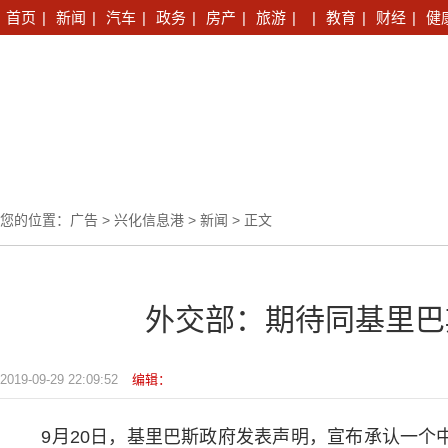
首页
|
新闻
|
汽车
|
政务
|
房产
|
旅游
|
|
教育
|
财经
|
健
您的位置：
广告
>
兴化信息港
>
新闻
> 正文
外交部：期待同基里巴
2019-09-29 22:09:52
编辑：
9月20日，基里巴斯政府发表声明，宣布承认一个中