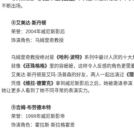
不断出场。
⑧艾美达·斯丹顿
荣誉：2004年威尼斯影后
饰演角色：乌姆里奇教授
乌姆里奇教授绝对是
《哈利·波特》
系列中最讨人厌的十大
就像
《还珠格格》
里的容嬷嬷，这样令人反感的角色更需
艾美达·斯丹顿是艾玛·汤普森的好友，两人一起出演过
《理
凭借
《维拉·德雷克》
拿到威尼斯影后之后，她被邀请参演
她让更多人看到了她不同寻常的表演实力。
⑨吉姆·布劳德本特
荣誉：1999年威尼斯影帝
饰演角色：霍拉斯·斯拉格霍恩