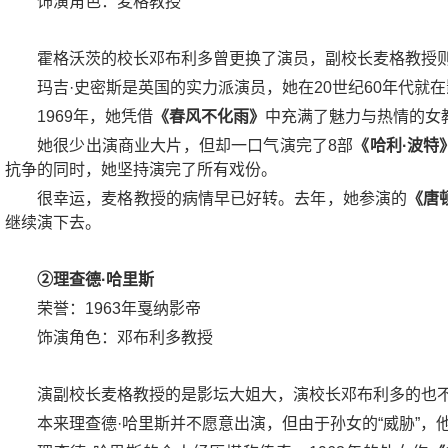
饰演角色：麦格教授
霍格沃茨的校长邓布利多曾更换了演员，副校长麦格教授则
玛吉·史密斯是英国的实力派演员，她在20世纪60年代就
1969年，她凭借
《春风不化雨》
中充满了魅力与热情的女
她很少出演商业大片，但却一口气演完了8部
《哈利·波特
抗争的同时，她坚持演完了所有戏份。
很幸运，麦格教授的病情早已好转。去年，她参演的
《唐
继续演下去。
②理查德·哈里斯
荣誉：1963年戛纳影帝
饰演角色：邓布利多教授
演副校长麦格教授的是影坛大姐大，演校长邓布利多的也
本来理查德·哈里斯并不愿意出演，但由于孙女的“威胁”，