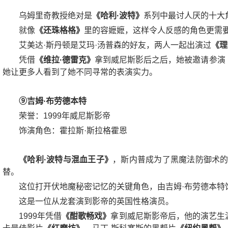
乌姆里奇教授绝对是
《哈利·波特》
系列中最讨人厌的十大
就像
《还珠格格》
里的容嬷嬷，这样令人反感的角色更需
艾美达·斯丹顿是艾玛·汤普森的好友，两人一起出演过
《理
凭借
《维拉·德雷克》
拿到威尼斯影后之后，她被邀请参演
她让更多人看到了她不同寻常的表演实力。
⑨吉姆·布劳德本特
荣誉：1999年威尼斯影帝
饰演角色：霍拉斯·斯拉格霍恩
《哈利·波特与混血王子》
，斯内普成为了黑魔法防御术的
替。
这位打开伏地魔秘密记忆的关键角色，由吉姆·布劳德本特
这是一位从龙套演到影帝的英国性格演员。
1999年凭借
《酣歌畅戏》
拿到威尼斯影帝后，他的演艺生