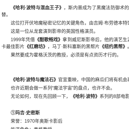
《哈利·波特与混血王子》
，斯内普成为了黑魔法防御术的
替。
这位打开伏地魔秘密记忆的关键角色，由吉姆·布劳德本特
这是一位从龙套演到影帝的英国性格演员。
1999年凭借
《酣歌畅戏》
拿到威尼斯影帝后，他的演艺生
卡最佳影片
《红磨坊》
，马丁·斯科塞斯的黑帮片
《纽约黑帮》
果然要成为霍格沃茨的教授，必须是有点资历才行的。
《哈利·波特与魔法石》
官宣重映，中国的麻瓜们将有机会
也许近期会做一系列“魔法宇宙”的盘点，也许不会。
无论如何，现在先回顾一下，
《哈利·波特》
系列的8部电
①玛吉·史密斯
荣誉：1970年奥斯卡影后