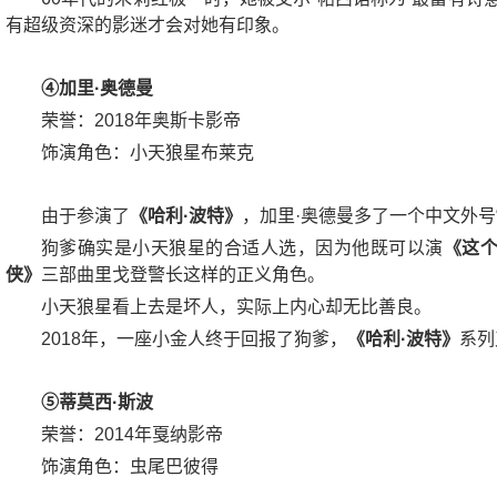
有超级资深的影迷才会对她有印象。
④加里·奥德曼
荣誉：2018年奥斯卡影帝
饰演角色：小天狼星布莱克
由于参演了
《哈利·波特》
，加里·奥德曼多了一个中文外号“
狗爹确实是小天狼星的合适人选，因为他既可以演
《这
侠》
三部曲里戈登警长这样的正义角色。
小天狼星看上去是坏人，实际上内心却无比善良。
2018年，一座小金人终于回报了狗爹，
《哈利·波特》
系列
⑤蒂莫西·斯波
荣誉：2014年戛纳影帝
饰演角色：虫尾巴彼得