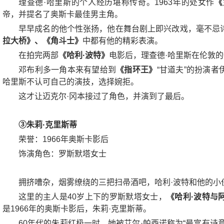
理查德·哈里斯的个人经历堪称传奇。1963年的处女作
《
帝，并提名了奥斯卡最佳男主角。
早早成名的他个性张扬，他在舞台剧上即兴改戏，毫不忌
拉大桥》、《角斗士》
中都有他的精彩表演。
在拍完两部
《哈利·波特》
电影后，理查德·哈里斯在伦敦的
邓布利多一角本来有望给到
《指环王》
“甘道夫”的扮演者
哈里斯不认可自己的演技，选择婉拒。
这才让迈克尔·冈本接过了角色，并演到了最后。
③朱莉·克里斯蒂
荣誉：1966年奥斯卡影后
饰演角色：罗斯默塔女士
拥挤嘈杂，烟雾缭绕的三把扫帚酒吧，哈利·波特和他的小
这里的主人是40岁上下的罗斯默塔女士，
《哈利·波特与
是1966年的奥斯卡影后，朱莉·克里斯蒂。
60年代的朱莉红极一时，她被艾尔·帕西诺称为“最富有诗