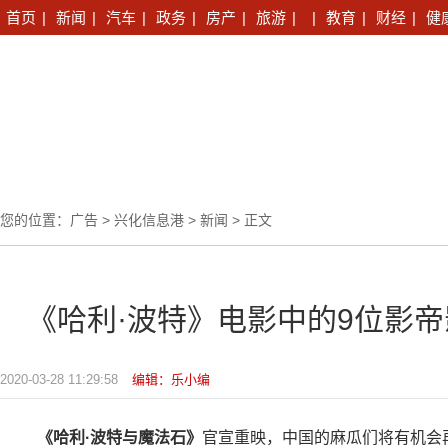
首页
|
新闻
|
汽车
|
政务
|
房产
|
旅游
|
|
教育
|
财经
|
健
您的位置：
广告
>
兴化信息港
>
新闻
> 正文
《哈利·波特》电影中的9位影
2020-03-28 11:29:58
编辑：乐小编
《哈利·波特与魔法石》
官宣重映，中国的麻瓜们将有机会