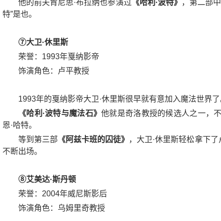
他的前夫肯尼思·布拉纳也参演过
《哈利·波特》
，第二部中
特”是也。
⑦大卫·休里斯
荣誉：1993年戛纳影帝
饰演角色：卢平教授
1993年的戛纳影帝大卫·休里斯很早就有意加入魔法世界了
《哈利·波特与魔法石》
他就是奇洛教授的候选人之一，不
恩·哈特。
等到第三部
《阿兹卡班的囚徒》
，大卫·休里斯轻松拿下
不断出场。
⑧艾美达·斯丹顿
荣誉：2004年威尼斯影后
饰演角色：乌姆里奇教授