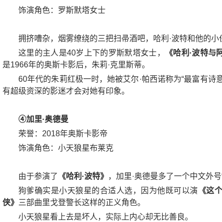
饰演角色：罗斯默塔女士
拥挤嘈杂，烟雾缭绕的三把扫帚酒吧，哈利·波特和他的小
这里的主人是40岁上下的罗斯默塔女士，
《哈利·波特与
是1966年的奥斯卡影后，朱莉·克里斯蒂。
60年代的朱莉红极一时，她被艾尔·帕西诺称为“最富有诗
有超级资深的影迷才会对她有印象。
④加里·奥德曼
荣誉：2018年奥斯卡影帝
饰演角色：小天狼星布莱克
由于参演了
《哈利·波特》
，加里·奥德曼多了一个中文外号“
狗爹确实是小天狼星的合适人选，因为他既可以演
《这
侠》
三部曲里戈登警长这样的正义角色。
小天狼星看上去是坏人，实际上内心却无比善良。