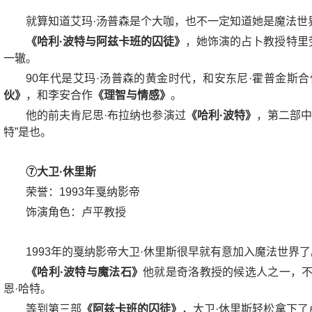
就算知道艾玛·汤普森是个大咖，也不一定知道她是魔法世
《哈利·波特与阿兹卡班的囚徒》
，她饰演的占卜教授特里
一辙。
90年代是艾玛·汤普森的黄金时代，和安东尼·霍普金斯合
伙》
，和李安合作
《理智与情感》
。
他的前夫肯尼思·布拉纳也参演过
《哈利·波特》
，第二部中
特”是也。
⑦大卫·休里斯
荣誉：1993年戛纳影帝
饰演角色：卢平教授
1993年的戛纳影帝大卫·休里斯很早就有意加入魔法世界了
《哈利·波特与魔法石》
他就是奇洛教授的候选人之一，不
恩·哈特。
等到第三部
《阿兹卡班的囚徒》
，大卫·休里斯轻松拿下