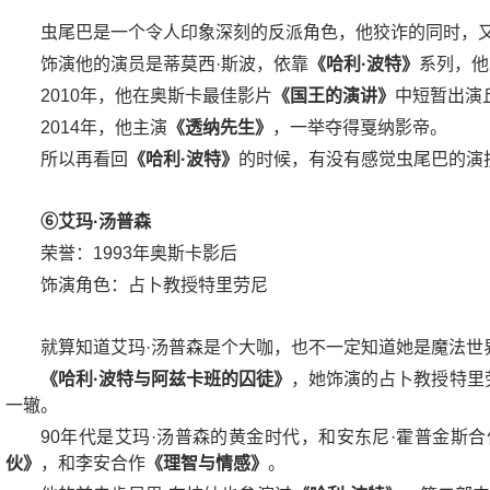
虫尾巴是一个令人印象深刻的反派角色，他狡诈的同时，
饰演他的演员是蒂莫西·斯波，依靠
《哈利·波特》
系列，他
2010年，他在奥斯卡最佳影片
《国王的演讲》
中短暂出演
2014年，他主演
《透纳先生》
，一举夺得戛纳影帝。
所以再看回
《哈利·波特》
的时候，有没有感觉虫尾巴的演
⑥艾玛·汤普森
荣誉：1993年奥斯卡影后
饰演角色：占卜教授特里劳尼
就算知道艾玛·汤普森是个大咖，也不一定知道她是魔法世
《哈利·波特与阿兹卡班的囚徒》
，她饰演的占卜教授特里
一辙。
90年代是艾玛·汤普森的黄金时代，和安东尼·霍普金斯合
伙》
，和李安合作
《理智与情感》
。