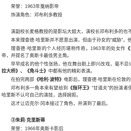
荣誉：1963年戛纳影帝
饰演角色：邓布利多教授
演副校长麦格教授的是影坛大姐大，演校长邓布利多的也
本来理查德·哈里斯并不愿意出演，但由于孙女的“威胁”，
理查德·哈里斯的个人经历堪称传奇。1963年的处女作
《
帝，并提名了奥斯卡最佳男主角。
早早成名的他个性张扬，他在舞台剧上即兴改戏，毫不忌
拉大桥》、《角斗士》
中都有他的精彩表演。
在拍完两部
《哈利·波特》
电影后，理查德·哈里斯在伦敦的
邓布利多一角本来有望给到
《指环王》
“甘道夫”的扮演者
哈里斯不认可自己的演技，选择婉拒。
这才让迈克尔·冈本接过了角色，并演到了最后。
③朱莉·克里斯蒂
荣誉：1966年奥斯卡影后