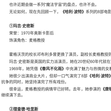
也许近期会做一系列“魔法宇宙”的盘点，也许不会。
无论如何，现在先回顾一下，
《哈利·波特》
系列的8部电
①玛吉·史密斯
荣誉：1970年奥斯卡影后
饰演角色：麦格教授
霍格沃茨的校长邓布利多曾更换了演员，副校长麦格教授则
玛吉·史密斯是英国的实力派演员，她在20世纪60年代就
1969年，她凭借
《春风不化雨》
中充满了魅力与热情的女
她很少出演商业大片，但却一口气演完了8部
《哈利·波特
抗争的同时，她坚持演完了所有戏份。
很幸运，麦格教授的病情早已好转。去年，她参演的
《唐
继续演下去。
②理查德·哈里斯