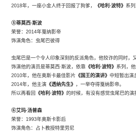
2018年，一座小金人终于回报了狗爹，
《哈利·波特》
系列
⑤蒂莫西·斯波
荣誉：2014年戛纳影帝
饰演角色：虫尾巴彼得
虫尾巴是一个令人印象深刻的反派角色，他狡诈的同时，
饰演他的演员是蒂莫西·斯波，依靠
《哈利·波特》
系列，他
2010年，他在奥斯卡最佳影片
《国王的演讲》
中短暂出演
2014年，他主演
《透纳先生》
，一举夺得戛纳影帝。
所以再看回
《哈利·波特》
的时候，有没有感觉虫尾巴的演
⑥艾玛·汤普森
荣誉：1993年奥斯卡影后
饰演角色：占卜教授特里劳尼